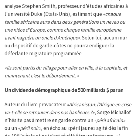
analyse Stephen Smith, professeur d’études africaines à
l’université Duke (Etats-Unis), estimant que
«chaque
famille africaine aura dans deux générations un neveu ou
une nièce d’Europe, comme chaque famille européenne
avait naguère un oncle d’Amérique»
. Selon lui, aucun mur
ou dispositif de garde-côtes ne pourra endiguer la
déferlante migratoire programmée.
«Ils sont partis du village pour aller en ville, à la capitale, et
maintenant c’est le débordement. »
Un dividende démographique de 500 milliards $ par an
Auteur du livre provocateur
«Africanistan: l’Afrique en crise
va-t-elle se retrouver dans nos banlieues ?»
, Serge Michailof
n’hésite pas à mettre en garde contre un
«péril africain»
ou un
«péril noir»
, en écho au «péril jaune» agité dès la fin
èm
du 19
siècle et qui s’est révélé être un fantasme.
«A