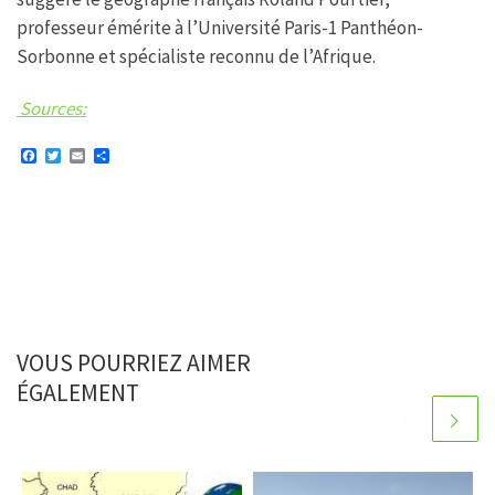
professeur émérite à l’Université Paris-1 Panthéon-
Sorbonne et spécialiste reconnu de l’Afrique.
Sources:
F
T
E
P
a
w
m
a
c
i
a
r
e
t
i
t
b
t
l
a
o
e
g
o
r
e
k
r
VOUS POURRIEZ AIMER
ÉGALEMENT