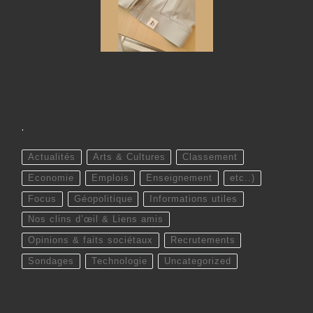
.
Actualités
Arts & Cultures
Classement
Economie
Emplois
Enseignement
etc..)
Focus
Géopolitique
Informations utiles
Nos clins d’œil & Liens amis
Opinions & faits sociétaux
Recrutements
Sondages
Technologie
Uncategorized