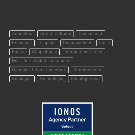
.
Actualités
Arts & Cultures
Classement
Economie
Emplois
Enseignement
etc..)
Focus
Géopolitique
Informations utiles
Nos clins d’œil & Liens amis
Opinions & faits sociétaux
Recrutements
Sondages
Technologie
Uncategorized