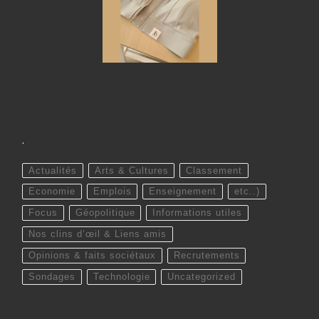
.
Actualités
Arts & Cultures
Classement
Economie
Emplois
Enseignement
etc..)
Focus
Géopolitique
Informations utiles
Nos clins d’œil & Liens amis
Opinions & faits sociétaux
Recrutements
Sondages
Technologie
Uncategorized