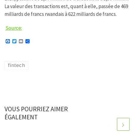
La valeur des transactions est, quant à elle, passée de 469
milliards de francs rwandais à 622 milliards de francs.
Source:
F
T
E
P
a
w
m
a
c
i
a
r
e
t
i
t
b
t
l
a
o
e
g
fintech
o
r
e
k
r
VOUS POURRIEZ AIMER
ÉGALEMENT