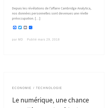
Depuis les révélations de l’affaire Cambridge Analytica,
nos données personnelles sont devenues une réelle
préoccupation. […]
F
T
E
P
a
w
m
a
c
i
a
r
e
t
i
t
par
MD
Publié
mars 29, 2018
b
t
l
a
o
e
g
o
r
e
k
r
ECONOMIE
TECHNOLOGIE
Le numérique, une chance