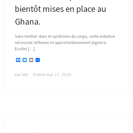
bientôt mises en place au
Ghana.
Sans tomber dans le syndrome du cargo, cette initiative
nécessite réflexion et approfondissement (Agence
Ecofin) […]
F
T
E
P
a
w
m
a
c
i
a
r
e
t
i
t
par
MD
Publié
mai 17, 2018
b
t
l
a
o
e
g
o
r
e
k
r