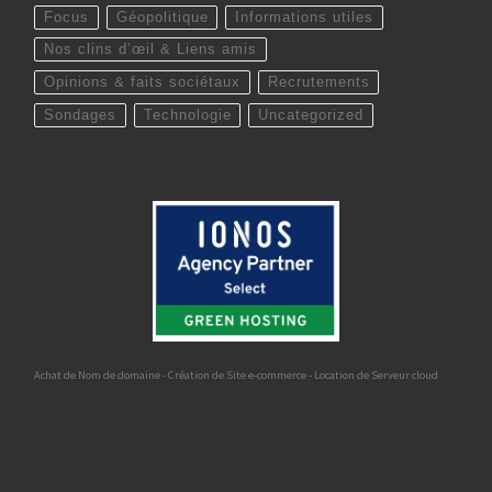
Focus
Géopolitique
Informations utiles
Nos clins d’œil & Liens amis
Opinions & faits sociétaux
Recrutements
Sondages
Technologie
Uncategorized
Achat de Nom de domaine - Création de Site e-commerce - Location de Serveur cloud