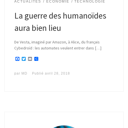
ACTUALITÉS
ECONOMIE
TECHNOLOGIE
La guerre des humanoïdes
aura bien lieu
De Vesta, imaginé par Amazon, à Alice, du français
Cybedroïd : les automates veulent entrer dans […]
F
T
E
P
a
w
m
a
c
i
a
r
e
t
i
t
par
MD
Publié
avril 28, 2018
b
t
l
a
o
e
g
o
r
e
k
r