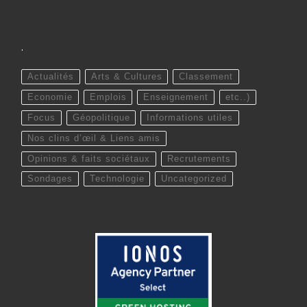
.
Actualités
Arts & Cultures
Classement
Economie
Emplois
Enseignement
etc..)
Focus
Géopolitique
Informations utiles
Nos clins d’œil & Liens amis
Opinions & faits sociétaux
Recrutements
Sondages
Technologie
Uncategorized