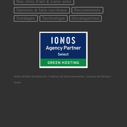
Nos clins d’œil & Liens amis
Opinions & faits sociétaux
Recrutements
Sondages
Technologie
Uncategorized
Achat de Nom de domaine - Création de Site e-commerce - Location de Serveur
cloud