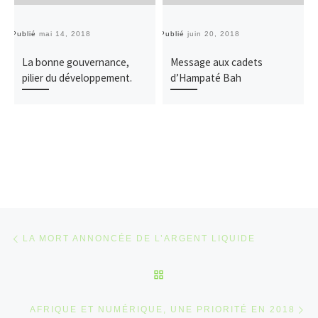
Publié
mai 14, 2018
Publié
juin 20, 2018
Pu
La bonne gouvernance,
Message aux cadets
pilier du développement.
d’Hampaté Bah
Parcourir les articles
Article précédent
LA MORT ANNONCÉE DE L’ARGENT LIQUIDE
RETOUR À LA LISTE DES 
Ar
AFRIQUE ET NUMÉRIQUE, UNE PRIORITÉ EN 2018