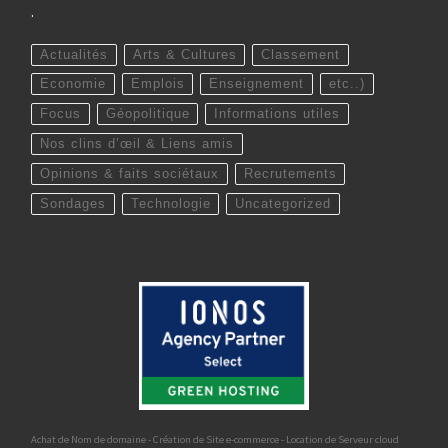
.
Actualités
Arts & Cultures
Classement
Economie
Emplois
Enseignement
etc..)
Focus
Géopolitique
Informations utiles
Nos clins d’œil & Liens amis
Opinions & faits sociétaux
Recrutements
Sondages
Technologie
Uncategorized
Achat de Nom de domaine - Création de Site e-commerce - Location de Serveur cloud