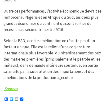
Outre ces performances, l’activité économique devrait se
renforcer au Nigeria et en Afrique du Sud, les deux plus
grandes économies du continent qui sont sorties de
récession au second trimestre 2016.
Selon la BAD, « cette amélioration ne résulte pas d’un
facteur unique. Elle est le reﬂet d’une conjoncture
internationale plus favorable, du rétablissement des prix
des matières premières (principalement le pétrole et les
métaux), de la demande intérieure soutenue, en partie
satisfaite par la substitution des importations, et des
améliorations de la production agricole ».
Sources
F
T
E
P
a
w
m
a
c
i
a
r