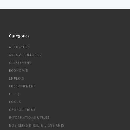
Catégories
ACTUALITÉS
ARTS & CULTURES
CLASSEMENT
ECONOMIE
EMPLOIS
ENSEIGNEMENT
ETC..)
FOCUS
GÉOPOLITIQUE
INFORMATIONS UTILES
NOS CLINS D’ŒIL & LIENS AMIS