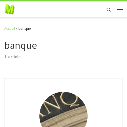
Skip to content
Search
Men
Accueil
»
banque
banque
1 article