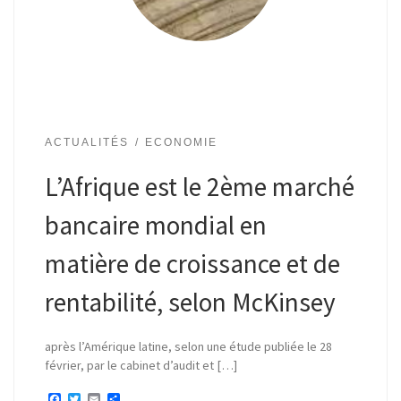
ACTUALITÉS
ECONOMIE
L’Afrique est le 2ème marché
bancaire mondial en
matière de croissance et de
rentabilité, selon McKinsey
après l’Amérique latine, selon une étude publiée le 28
février, par le cabinet d’audit et […]
F
T
E
P