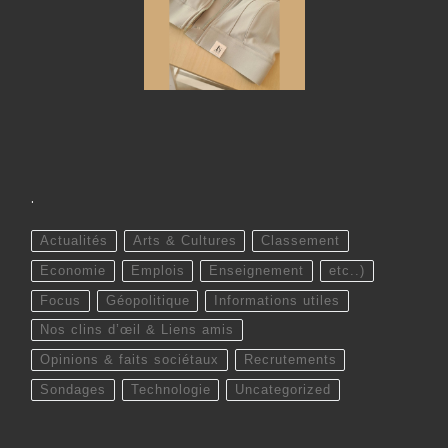
.
Actualités
Arts & Cultures
Classement
Economie
Emplois
Enseignement
etc..)
Focus
Géopolitique
Informations utiles
Nos clins d’œil & Liens amis
Opinions & faits sociétaux
Recrutements
Sondages
Technologie
Uncategorized