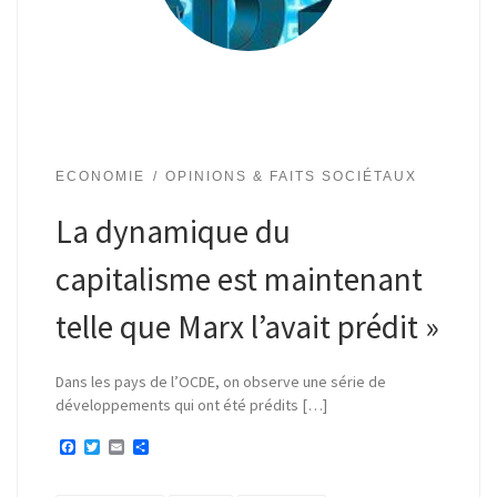
ECONOMIE
OPINIONS & FAITS SOCIÉTAUX
La dynamique du
capitalisme est maintenant
telle que Marx l’avait prédit »
Dans les pays de l’OCDE, on observe une série de
développements qui ont été prédits […]
F
T
E
P
a
w
m
a
c
i
a
r
e
t
i
t