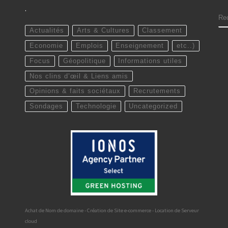
.
S
Actualités
Arts & Cultures
Classement
Economie
Emplois
Enseignement
etc..)
Focus
Géopolitique
Informations utiles
Nos clins d’œil & Liens amis
Opinions & faits sociétaux
Recrutements
Sondages
Technologie
Uncategorized
Achat de Nom de domaine - Création de Site e-commerce - Location de Serveur
cloud