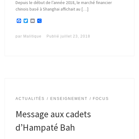
Depuis le début de l’année 2018, le marché financier
chinois basé à Shanghai affichait au […]
F
T
E
P
a
w
m
a
c
i
a
r
e
t
i
t
par
Malitique
Publié
juillet 23, 2018
b
t
l
a
o
e
g
o
r
e
k
r
ACTUALITÉS
ENSEIGNEMENT
FOCUS
Message aux cadets
d’Hampaté Bah