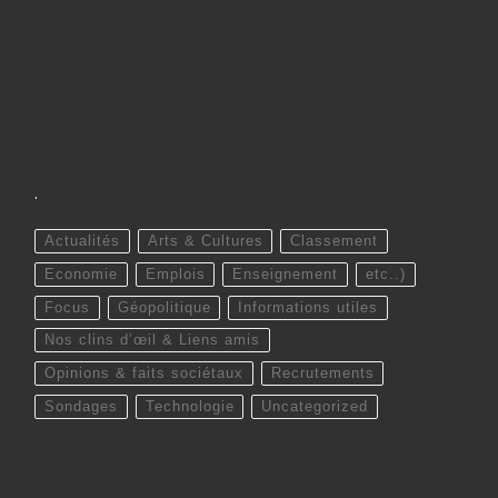
.
Actualités
Arts & Cultures
Classement
Economie
Emplois
Enseignement
etc..)
Focus
Géopolitique
Informations utiles
Nos clins d’œil & Liens amis
Opinions & faits sociétaux
Recrutements
Sondages
Technologie
Uncategorized