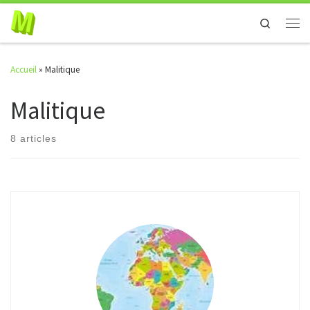
Skip to content
Search
Men
Accueil
»
Malitique
Malitique
8 articles