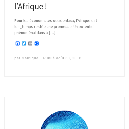
l’Afrique !
Pour les économistes occidentaux, l’Afrique est
longtemps restée une promesse. Un potentiel
phénoménal dans à […]
F
T
E
P
a
w
m
a
c
i
a
r
e
t
i
t
par
Malitique
Publié
août 30, 2018
b
t
l
a
o
e
g
o
r
e
k
r