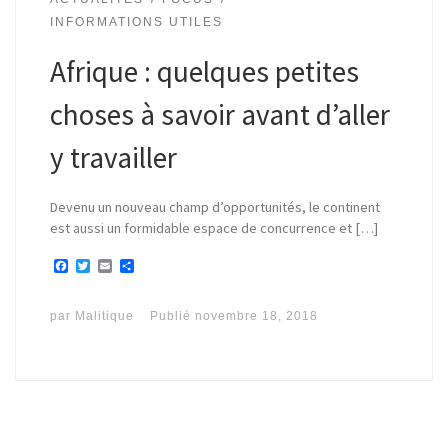
INFORMATIONS UTILES
Afrique : quelques petites
choses à savoir avant d’aller
y travailler
Devenu un nouveau champ d’opportunités, le continent
est aussi un formidable espace de concurrence et […]
F
T
E
P
a
w
m
a
c
i
a
r
e
t
i
t
par
Malitique
Publié
novembre 18, 2018
b
t
l
a
o
e
g
o
r
e
k
r