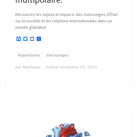
Découvrez les enjeux et impacts des mensonges d’État
sur la société et les relations internationales dans un
monde globalisé.
F
T
E
P
a
w
m
a
c
i
a
r
e
t
i
t
b
t
l
a
Hyperboles
mensonges
o
e
g
o
r
e
par
Malitique
Publié
novembre 29, 2024
k
r