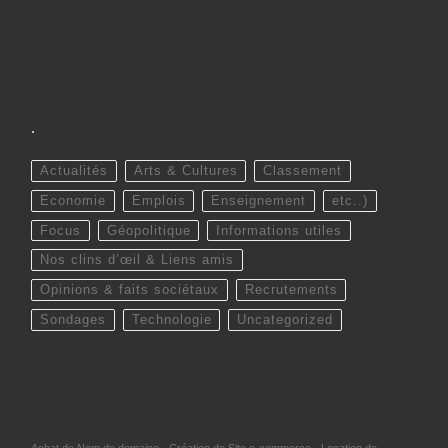
.
Actualités
Arts & Cultures
Classement
Economie
Emplois
Enseignement
etc..)
Focus
Géopolitique
Informations utiles
Nos clins d’œil & Liens amis
Opinions & faits sociétaux
Recrutements
Sondages
Technologie
Uncategorized