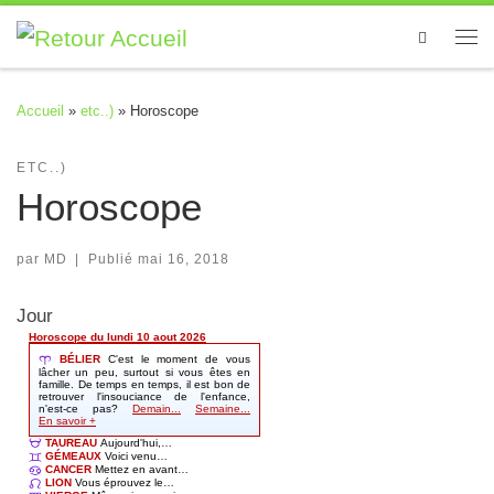
Skip to content
Search
Me
Accueil
»
etc..)
»
Horoscope
ETC..)
Horoscope
par
MD
|
Publié
mai 16, 2018
Jour