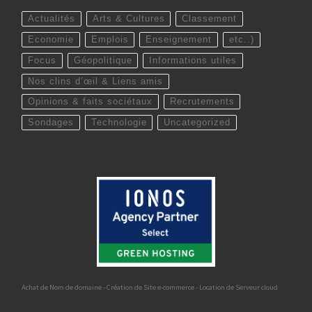
Actualités
Arts & Cultures
Classement
Economie
Emplois
Enseignement
etc..)
Focus
Géopolitique
Informations utiles
Nos clins d’œil & Liens amis
Opinions & faits sociétaux
Recrutements
Sondages
Technologie
Uncategorized
Achat de Nom de domaine - Création de Site e-commerce - Location de Serveur cloud