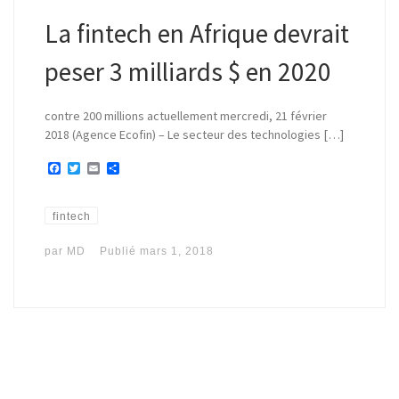
La fintech en Afrique devrait
peser 3 milliards $ en 2020
contre 200 millions actuellement mercredi, 21 février
2018 (Agence Ecofin) – Le secteur des technologies […]
F
T
E
P
a
w
m
a
c
i
a
r
e
t
i
t
b
t
l
a
fintech
o
e
g
o
r
e
par
MD
Publié
mars 1, 2018
k
r