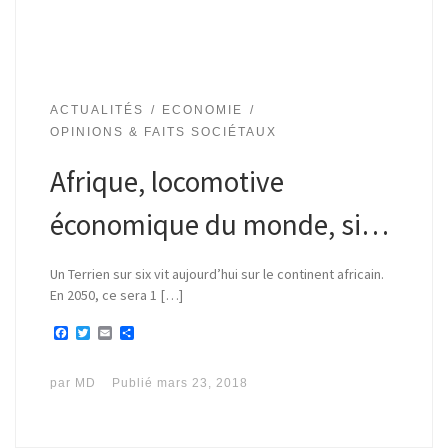
ACTUALITÉS
ECONOMIE
OPINIONS & FAITS SOCIÉTAUX
Afrique, locomotive
économique du monde, si…
Un Terrien sur six vit aujourd’hui sur le continent africain.
En 2050, ce sera 1 […]
F
T
E
P
a
w
m
a
c
i
a
r
e
t
i
t
par
MD
Publié
mars 23, 2018
b
t
l
a
o
e
g
o
r
e
k
r