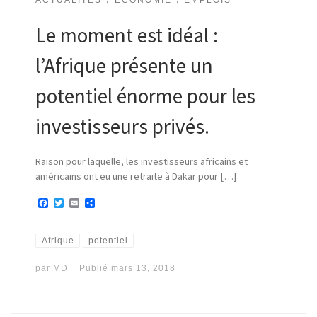
Le moment est idéal :
l’Afrique présente un
potentiel énorme pour les
investisseurs privés.
Raison pour laquelle, les investisseurs africains et
américains ont eu une retraite à Dakar pour […]
F
T
E
P
a
w
m
a
c
i
a
r
e
t
i
t
b
t
l
a
Afrique
potentiel
o
e
g
o
r
e
par
MD
Publié
mars 13, 2018
k
r