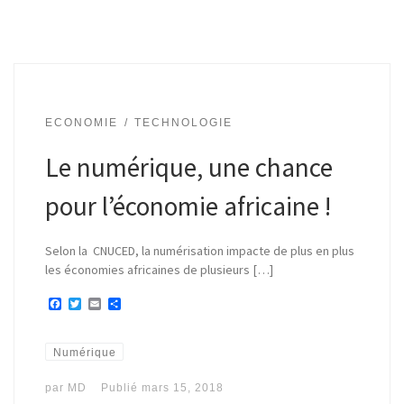
ECONOMIE
TECHNOLOGIE
Le numérique, une chance
pour l’économie africaine !
Selon la CNUCED, la numérisation impacte de plus en plus
les économies africaines de plusieurs […]
F
T
E
P
a
w
m
a
c
i
a
r
e
t
i
t
b
t
l
a
Numérique
o
e
g
o
r
e
par
MD
Publié
mars 15, 2018
k
r