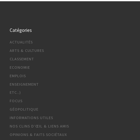
Catégories
ACTUALITÉS
ARTS & CULTURES
CLASSEMENT
ECONOMIE
EMPLOIS
ENSEIGNEMENT
ETC..)
FOCUS
GÉOPOLITIQUE
INFORMATIONS UTILES
NOS CLINS D’ŒIL & LIENS AMIS
OPINIONS & FAITS SOCIÉTAUX