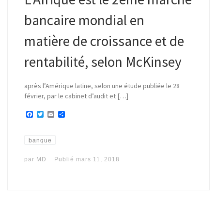
bancaire mondial en
matière de croissance et de
rentabilité, selon McKinsey
après l’Amérique latine, selon une étude publiée le 28
février, par le cabinet d’audit et […]
F
T
E
P
a
w
m
a
c
i
a
r
e
t
i
t
b
t
l
a
banque
o
e
g
o
r
e
par
MD
Publié
mars 11, 2018
k
r