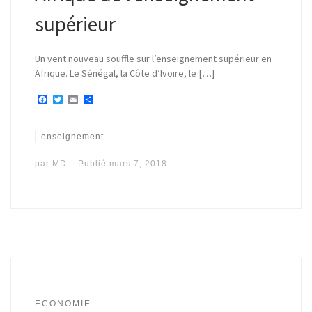
supérieur
Un vent nouveau souffle sur l’enseignement supérieur en
Afrique. Le Sénégal, la Côte d’Ivoire, le […]
F
T
E
P
a
w
m
a
c
i
a
r
e
t
i
t
b
t
l
a
enseignement
o
e
g
o
r
e
par
MD
Publié
mars 7, 2018
k
r
ECONOMIE